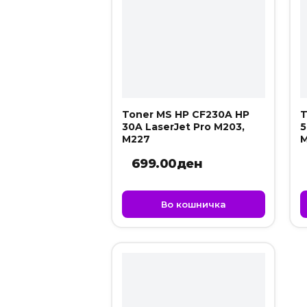
Toner MS HP CF230A HP
T
30A LaserJet Pro M203,
5
M227
M
699.00
ден
Во кошничка