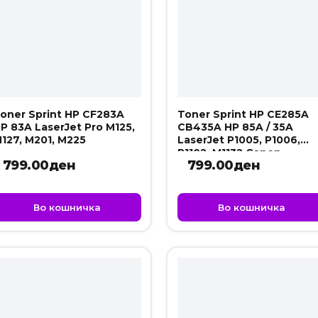
oner Sprint HP CF283A
Toner Sprint HP CE285A
P 83A LaserJet Pro M125,
CB435A HP 85A / 35A
127, M201, M225
LaserJet P1005, P1006,
P1102, M1132 Canon
799.00
ден
799.00
ден
LBP6030B
Во кошничка
Во кошничка