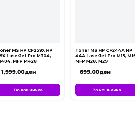
oner MS HP CF259X HP
Toner MS HP CF244A HP
9X LaserJet Pro M304,
44A LaserJet Pro M15, M16
404, MFP M428
MFP M28, M29
1,999.00
ден
699.00
ден
Во кошничка
Во кошничка