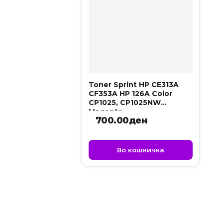
Toner Sprint HP CE313A
CF353A HP 126A Color
CP1025, CP1025NW
Magenta
700.00
ден
Во кошничка