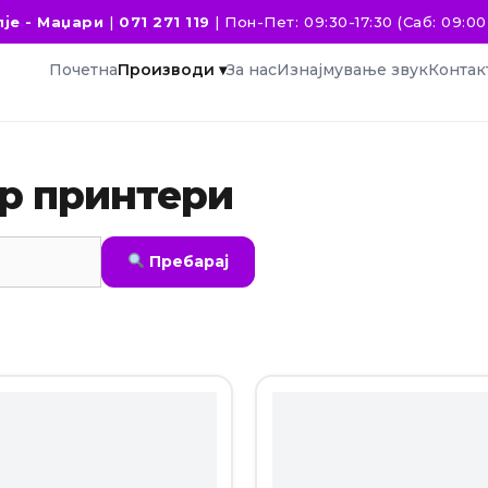
је - Маџари
|
071 271 119
|
Пон-Пет: 09:30-17:30 (Саб: 09:00 
Почетна
Производи ▾
За нас
Изнајмување звук
Контак
ер принтери
Пребарај