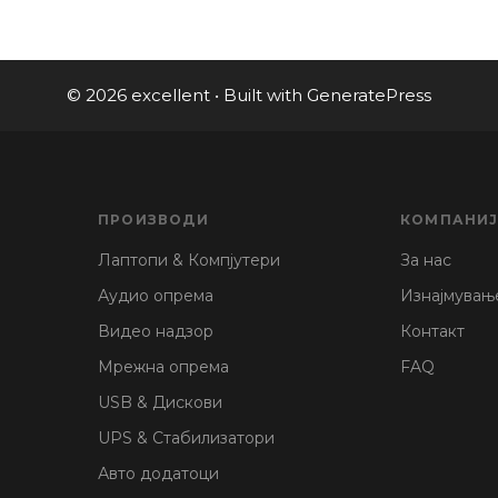
© 2026 excellent
• Built with
GeneratePress
ПРОИЗВОДИ
КОМПАНИ
Лаптопи & Компјутери
За нас
Аудио опрема
Изнајмувањ
Видео надзор
Контакт
Мрежна опрема
FAQ
USB & Дискови
UPS & Стабилизатори
Авто додатоци