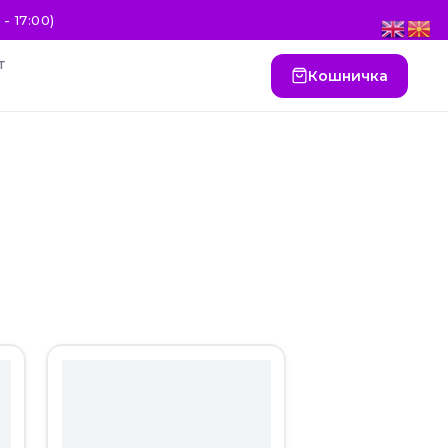
- 17:00)
т
Кошничка