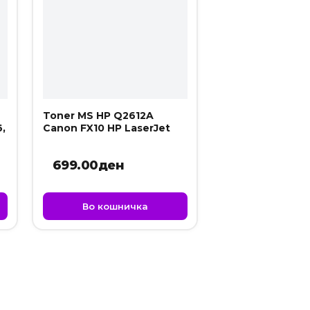
Toner MS HP Q2612A
,
Canon FX10 HP LaserJet
699.00
ден
Во кошничка