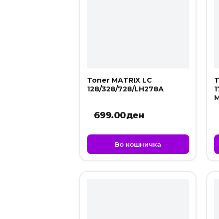
Toner MATRIX LC
T
128/328/728/LH278A
1
M
699.00
ден
Во кошничка