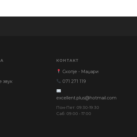
ЈА
КОНТАКТ
Скопје - Маџари
е звук
071 271 119
excellent.plus@hotmail.com
Пон-Пет: 09:30-19:30
Саб: 09:00 - 17:00