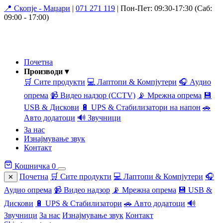
📍 Скопје - Маџари
|
071 271 119
|
Пон-Пет: 09:30-17:30 (Саб:
09:00 - 17:00)
Почетна
Производи ▾
🛒 Сите продукти
💻 Лаптопи & Компјутери
🎧 Аудио
опрема
📹 Видео надзор (CCTV)
📡 Мрежна опрема
💾
USB & Дискови
🔋 UPS & Стабилизатори на напон
🚗
Авто додатоци
🔊 Звучници
За нас
Изнајмување звук
Контакт
Кошничка
0
Почетна
🛒 Сите продукти
💻 Лаптопи & Компјутери
🎧
✕
Аудио опрема
📹 Видео надзор
📡 Мрежна опрема
💾 USB &
Дискови
🔋 UPS & Стабилизатори
🚗 Авто додатоци
🔊
Звучници
За нас
Изнајмување звук
Контакт