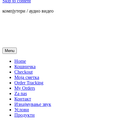
Skip to content
компјутери / аудио видео
Menu
Home
Кошничка
Checkout
Моја сметка
Order Tracking
My Orders
Za nas
Контакт
Изнајмување звук
Услови
Продукти