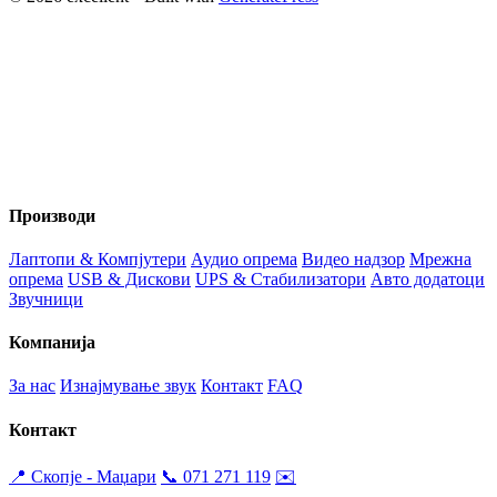
Вашиот доверлив партнер за технологија и аудио опрема во
Македонија веќе 20+ години. Компјутери, сервис и
изнајмување на звучна опрема.
Производи
Лаптопи & Компјутери
Аудио опрема
Видео надзор
Мрежна
опрема
USB & Дискови
UPS & Стабилизатори
Авто додатоци
Звучници
Компанија
За нас
Изнајмување звук
Контакт
FAQ
Контакт
📍 Скопје - Маџари
📞 071 271 119
✉️