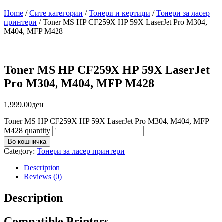
Home
/
Сите категории
/
Тонери и кертиџи
/
Тонери за ласер
принтери
/ Toner MS HP CF259X HP 59X LaserJet Pro M304,
M404, MFP M428
Toner MS HP CF259X HP 59X LaserJet
Pro M304, M404, MFP M428
1,999.00
ден
Toner MS HP CF259X HP 59X LaserJet Pro M304, M404, MFP
M428 quantity
Во кошничка
Category:
Тонери за ласер принтери
Description
Reviews (0)
Description
Compatible Printers