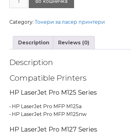
Во кошничка
MS
HP
CF283A
Category:
Тонери за ласер принтери
HP
83A
Description
Reviews (0)
LaserJet
Pro
M125,
Description
M127,
M201,
Compatible Printers
M225
quantity
HP LaserJet Pro M125 Series
• HP LaserJet Pro MFP M125a
• HP LaserJet Pro MFP M125nw
HP LaserJet Pro M127 Series