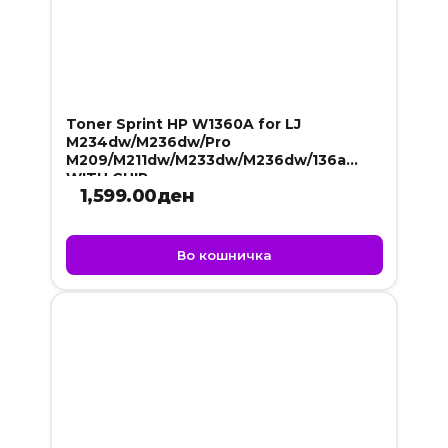
Toner Sprint HP W1360A for LJ
M234dw/M236dw/Pro
M209/M211dw/M233dw/M236dw/136a
WITH CHIP
1,599.00
ден
Во кошничка