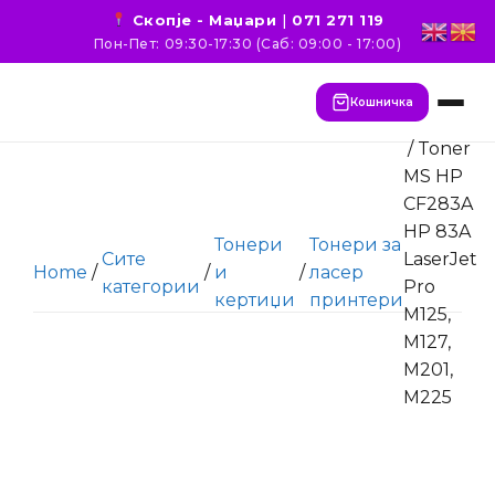
Скопје - Маџари
|
071 271 119
Пон-Пет: 09:30-17:30 (Саб: 09:00 - 17:00)
Кошничка
/ Toner
MS HP
CF283A
HP 83A
Тонери
Тонери за
Сите
LaserJet
Home
/
/
и
/
ласер
категории
Pro
кертиџи
принтери
M125,
M127,
M201,
M225