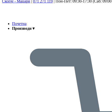
Скопје - Маџари
|
071 271 119
|
Пон-Пет: 09:30-17:30 (Саб: 09:00 
Почетна
Производи ▾