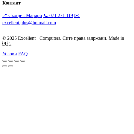
Контакт
📍 Скопје - Маџари
📞 071 271 119
✉️
excellent.plus@hotmail.com
Пон-Пет: 09:30-19:30
Саб: 09:00 - 17:00
© 2025 Excellent+ Computers. Сите права задржани. Made in
🇲🇰
Услови
FAQ