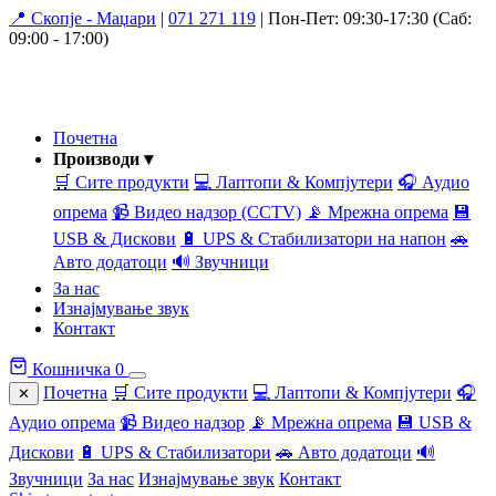
📍 Скопје - Маџари
|
071 271 119
|
Пон-Пет: 09:30-17:30 (Саб:
09:00 - 17:00)
Почетна
Производи ▾
🛒 Сите продукти
💻 Лаптопи & Компјутери
🎧 Аудио
опрема
📹 Видео надзор (CCTV)
📡 Мрежна опрема
💾
USB & Дискови
🔋 UPS & Стабилизатори на напон
🚗
Авто додатоци
🔊 Звучници
За нас
Изнајмување звук
Контакт
Кошничка
0
Почетна
🛒 Сите продукти
💻 Лаптопи & Компјутери
🎧
✕
Аудио опрема
📹 Видео надзор
📡 Мрежна опрема
💾 USB &
Дискови
🔋 UPS & Стабилизатори
🚗 Авто додатоци
🔊
Звучници
За нас
Изнајмување звук
Контакт