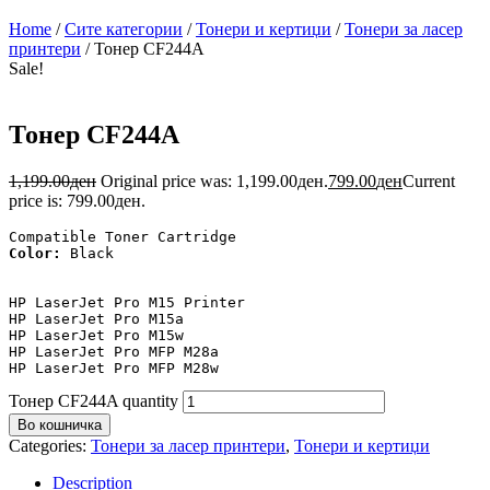
Home
/
Сите категории
/
Тонери и кертиџи
/
Тонери за ласер
принтери
/ Тонер CF244A
Sale!
Тонер CF244A
1,199.00
ден
Original price was: 1,199.00ден.
799.00
ден
Current
price is: 799.00ден.
Color:
 Black

HP LaserJet Pro M15 Printer 

HP LaserJet Pro M15a

HP LaserJet Pro M15w

HP LaserJet Pro MFP M28a 

HP LaserJet Pro MFP M28w
Тонер CF244A quantity
Во кошничка
Categories:
Тонери за ласер принтери
,
Тонери и кертиџи
Description