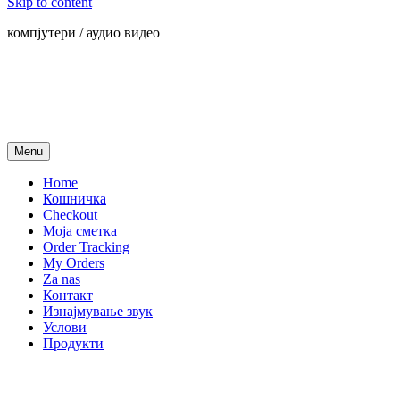
Skip to content
компјутери / аудио видео
Menu
Home
Кошничка
Checkout
Моја сметка
Order Tracking
My Orders
Za nas
Контакт
Изнајмување звук
Услови
Продукти