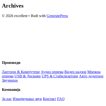
Archives
© 2026 excellent
• Built with
GeneratePress
Вашиот доверлив партнер за технологија и аудио опрема во
Македонија веќе 20+ години. Компјутери, сервис и
изнајмување на звучна опрема.
Производи
Лаптопи & Компјутери
Аудио опрема
Видео надзор
Мрежна
опрема
USB & Дискови
UPS & Стабилизатори
Авто додатоци
Звучници
Компанија
За нас
Изнајмување звук
Контакт
FAQ