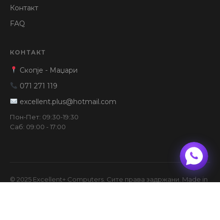
Контакт
FAQ
КОНТАКТ
Скопје - Маџари
071 271 119
excellent.plus@hotmail.com
Пон-Пет: 09:30-19:30
Саб: 09:00 - 17:00
© 2025 Excellent+ Computers. Сите права задржани. Made in
Услови
FAQ