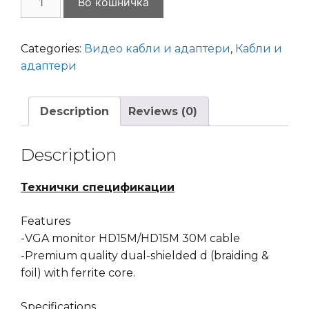
Во кошничка
VGA
30m
GMB
Categories:
Видео кабли и адаптери
,
Кабли и
Dual
адаптери
Shielded
2*Ferrite
Description
Reviews (0)
Core
Black
quantity
Description
Технички спецификации
Features
-VGA monitor HD15M/HD15M 30M cable
-Premium quality dual-shielded d (braiding &
foil) with ferrite core.
Specifications