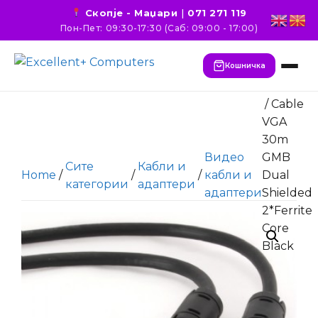
Скопје - Маџари
|
071 271 119
Пон-Пет: 09:30-17:30 (Саб: 09:00 - 17:00)
Кошничка
/ Cable
VGA
30m
Видео
GMB
Сите
Кабли и
Home
/
/
/
кабли и
Dual
категории
адаптери
адаптери
Shielded
2*Ferrite
Core
Black