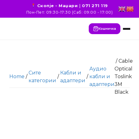
Скопје - Маџари
|
071 271 119
Пон-Пет: 09:30-17:30 (Саб: 09:00 - 17:00)
Кошничка
/ Cable
Аудио
Optical
Сите
Кабли и
Home
/
/
/
кабли и
Toslink
категории
адаптери
адаптери
3M
Black