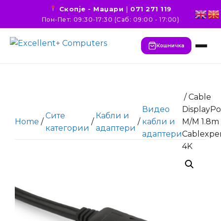
Скопје - Маџари
|
071 271 119
Пон-Пет: 09:30-17:30 (Саб: 09:00 - 17:00)
Кошничка
/ Cable
Видео
DisplayPo
Сите
Кабли и
Home
/
/
/
кабли и
M/M 1.8m
категории
адаптери
адаптери
Cablexpe
4K