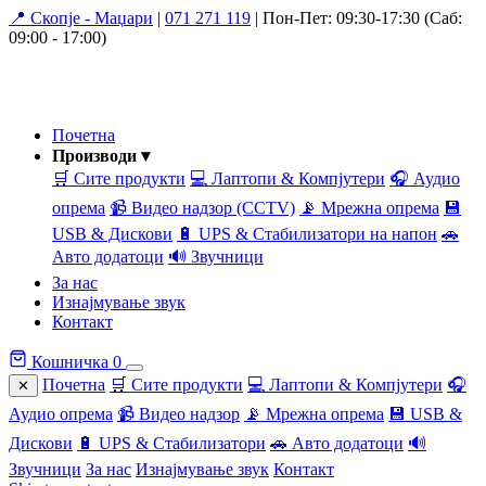
📍 Скопје - Маџари
|
071 271 119
|
Пон-Пет: 09:30-17:30 (Саб:
09:00 - 17:00)
Почетна
Производи ▾
🛒 Сите продукти
💻 Лаптопи & Компјутери
🎧 Аудио
опрема
📹 Видео надзор (CCTV)
📡 Мрежна опрема
💾
USB & Дискови
🔋 UPS & Стабилизатори на напон
🚗
Авто додатоци
🔊 Звучници
За нас
Изнајмување звук
Контакт
Кошничка
0
Почетна
🛒 Сите продукти
💻 Лаптопи & Компјутери
🎧
✕
Аудио опрема
📹 Видео надзор
📡 Мрежна опрема
💾 USB &
Дискови
🔋 UPS & Стабилизатори
🚗 Авто додатоци
🔊
Звучници
За нас
Изнајмување звук
Контакт