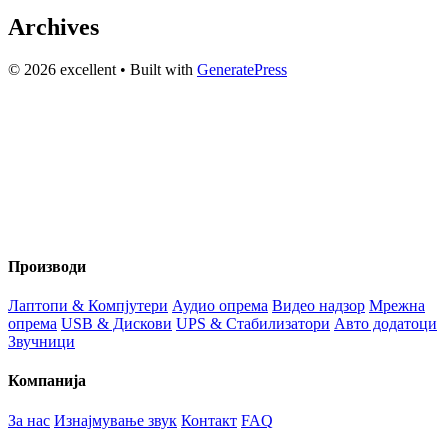
Archives
© 2026 excellent
• Built with
GeneratePress
Вашиот доверлив партнер за технологија и аудио опрема во
Македонија веќе 20+ години. Компјутери, сервис и
изнајмување на звучна опрема.
Производи
Лаптопи & Компјутери
Аудио опрема
Видео надзор
Мрежна
опрема
USB & Дискови
UPS & Стабилизатори
Авто додатоци
Звучници
Компанија
За нас
Изнајмување звук
Контакт
FAQ