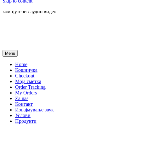
Skip to content
компјутери / аудио видео
Menu
Home
Кошничка
Checkout
Моја сметка
Order Tracking
My Orders
Za nas
Контакт
Изнајмување звук
Услови
Продукти