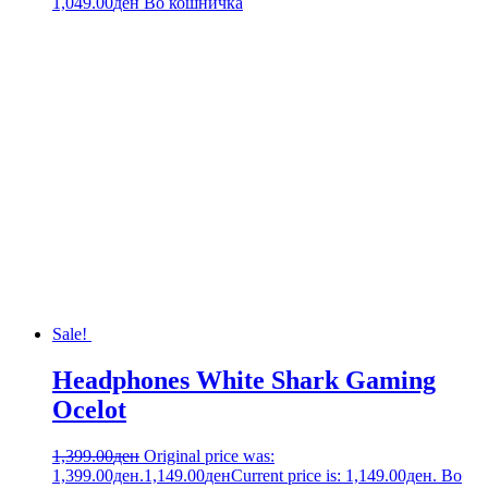
1,049.00
ден
Во кошничка
Sale!
Headphones White Shark Gaming
Ocelot
1,399.00
ден
Original price was:
1,399.00ден.
1,149.00
ден
Current price is: 1,149.00ден.
Во