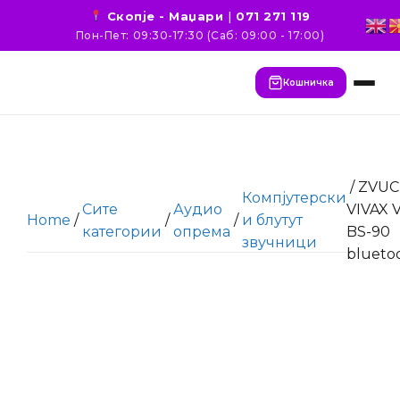
Скопје - Маџари
|
071 271 119
Пон-Пет: 09:30-17:30 (Саб: 09:00 - 17:00)
Кошничка
/ ZVUC
Компјутерски
Сите
Аудио
VIVAX 
Home
/
/
/
и блутут
категории
опрема
BS-90
звучници
blueto