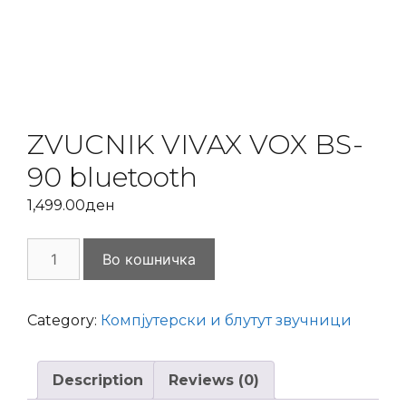
ZVUCNIK VIVAX VOX BS-
90 bluetooth
1,499.00
ден
ZVUCNIK
Во кошничка
VIVAX
VOX
BS-
Category:
Компјутерски и блутут звучници
90
bluetooth
Description
Reviews (0)
quantity