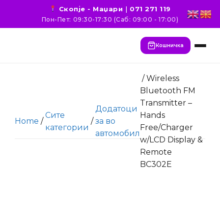
Скопје - Маџари
|
071 271 119
Пон-Пет: 09:30-17:30 (Саб: 09:00 - 17:00)
Кошничка
/ Wireless
Bluetooth FM
Transmitter –
Додатоци
Сите
Hands
Home
/
/
за во
категории
Free/Charger
автомобил
w/LCD Display &
Remote
BC302E