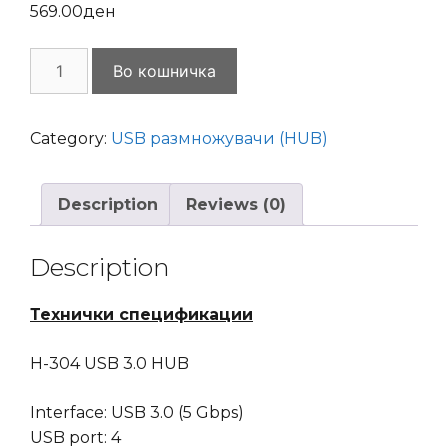
569.00
ден
USB
Во кошничка
HUB
3.1
4-
Category:
USB размножувачи (HUB)
Port
SBOX
Description
Reviews (0)
H-
304
quantity
Description
Технички спецификации
H-304 USB 3.0 HUB
Interface: USB 3.0 (5 Gbps)
USB port: 4