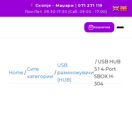
Скопје - Маџари
|
071 271 119
Пон-Пет: 09:30-17:30 (Саб: 09:00 - 17:00)
Кошничка
/ USB HUB
USB
Сите
3.1 4-Port
Home
/
/
размножувачи
категории
SBOX H-
(HUB)
304