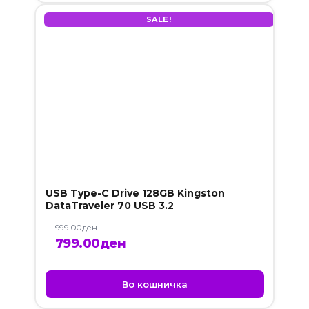
SALE!
USB Type-C Drive 128GB Kingston
DataTraveler 70 USB 3.2
999.00
ден
Original
Current
799.00
ден
price
price
was:
is:
Во кошничка
999.00ден.
799.00ден.