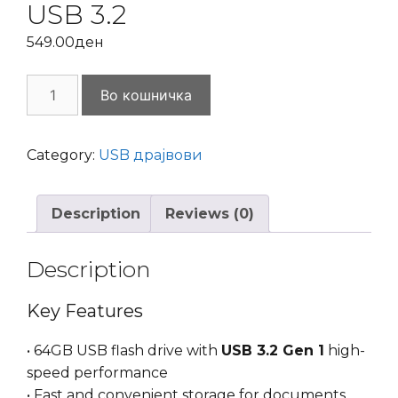
USB 3.2
549.00
ден
USB
Во кошничка
Drive
64GB
Kingston
Category:
USB драјвови
DataTraveler
Exodia
Description
Reviews (0)
S
USB
3.2
Description
quantity
Key Features
• 64GB USB flash drive with
USB 3.2 Gen 1
high-
speed performance
• Fast and convenient storage for documents,