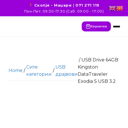
Скопје - Маџари
|
071 271 119
Пон-Пет: 09:30-17:30 (Саб: 09:00 - 17:00)
Кошничка
/ USB Drive 64GB
Сите
USB
Kingston
Home
/
/
категории
драјвови
DataTraveler
Exodia S USB 3.2