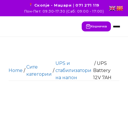
Скопје - Маџари
|
071 271 119
Пон-Пет: 09:30-17:30 (Саб: 09:00 - 17:00)
Кошничка
UPS и
/ UPS
Сите
Home
/
/
стабилизатори
Battery
категории
на напон
12V 7AH