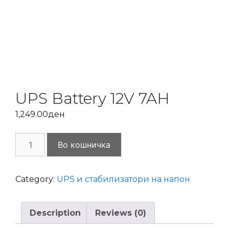
UPS Battery 12V 7AH
1,249.00
ден
UPS
Во кошничка
Battery
12V
7AH
Category:
UPS и стабилизатори на напон
quantity
Description
Reviews (0)