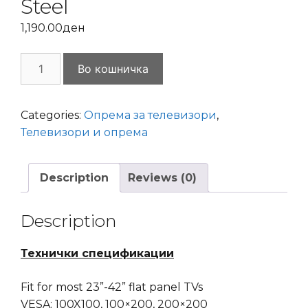
Steel
1,190.00
ден
TV
Во кошничка
Wall
Mount
Omega
Categories:
Опрема за телевизори
,
23"-42"
Телевизори и опрема
w/Tilt
&
Description
Reviews (0)
Swivel
Steel
quantity
Description
Технички спецификации
Fit for most 23”-42” flat panel TVs
VESA: 100X100, 100×200, 200×200