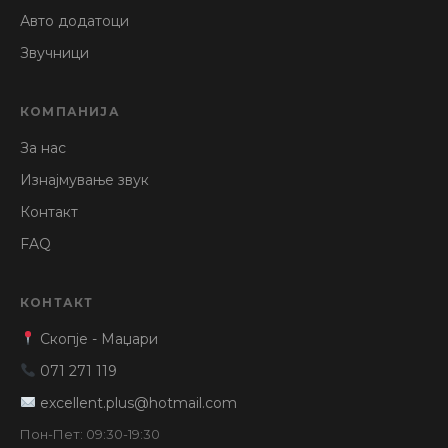
Авто додатоци
Звучници
КОМПАНИЈА
За нас
Изнајмување звук
Контакт
FAQ
КОНТАКТ
Скопје - Маџари
071 271 119
excellent.plus@hotmail.com
Пон-Пет: 09:30-19:30