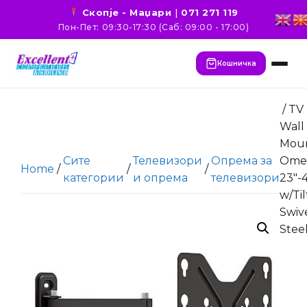
Скопје - Маџари
|
071 271 119
Пон-Пет: 09:30-17:30 (Саб: 09:00 - 17:00)
Кошничка
/ TV
Wall
Mou
Сите
Телевизори
Опрема за
Ome
Home
/
/
/
категории
и опрема
телевизори
23″-
w/Til
Swiv
Stee