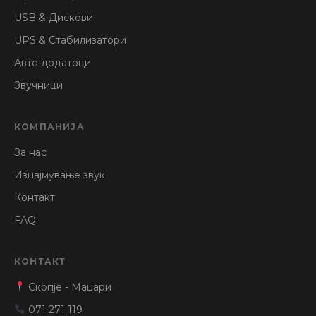
USB & Дискови
UPS & Стабилизатори
Авто додатоци
Звучници
КОМПАНИЈА
За нас
Изнајмување звук
Контакт
FAQ
КОНТАКТ
Скопје - Маџари
071 271 119