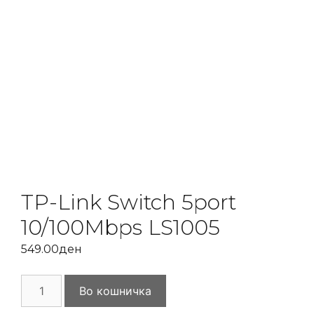
TP-Link Switch 5port
10/100Mbps LS1005
549.00
ден
TP-
Во кошничка
Link