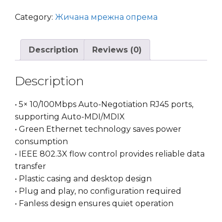
Switch
5port
Category:
Жичана мрежна опрема
10/100Mbps
LS1005
Description
Reviews (0)
quantity
Description
• 5× 10/100Mbps Auto-Negotiation RJ45 ports,
supporting Auto-MDI/MDIX
• Green Ethernet technology saves power
consumption
• IEEE 802.3X flow control provides reliable data
transfer
• Plastic casing and desktop design
• Plug and play, no configuration required
• Fanless design ensures quiet operation