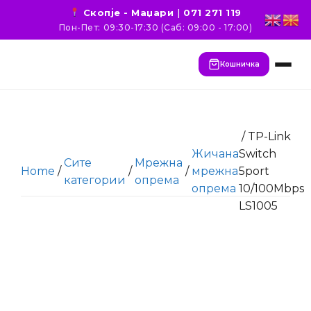
Скопје - Маџари
|
071 271 119
Пон-Пет: 09:30-17:30 (Саб: 09:00 - 17:00)
Кошничка
/ TP-Link
Жичана
Switch
Сите
Мрежна
Home
/
/
/
мрежна
5port
категории
опрема
опрема
10/100Mbps
LS1005