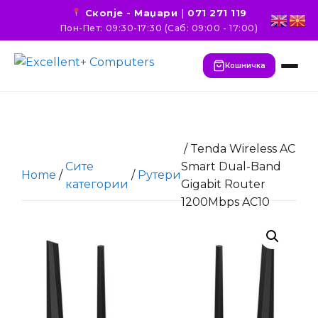
Скопје - Маџари
|
071 271 119
Пон-Пет: 09:30-17:30 (Саб: 09:00 - 17:00)
Кошничка
/ Tenda Wireless AC
Сите
Smart Dual-Band
Home
/
/
Рутери
категории
Gigabit Router
1200Mbps AC10