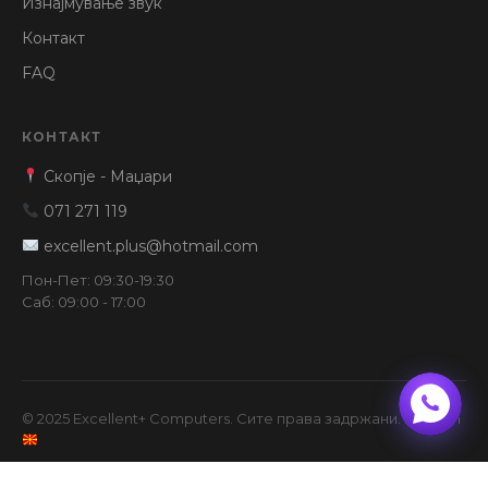
Изнајмување звук
Контакт
FAQ
КОНТАКТ
Скопје - Маџари
071 271 119
excellent.plus@hotmail.com
Пон-Пет: 09:30-19:30
Саб: 09:00 - 17:00
© 2025 Excellent+ Computers. Сите права задржани. Made in
Услови
FAQ