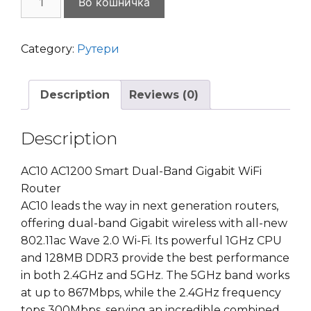
Во кошничка
Wireless
AC
Smart
Category:
Рутери
Dual-
Band
Description
Reviews (0)
Gigabit
Router
1200Mbps
Description
AC10
quantity
AC10 AC1200 Smart Dual-Band Gigabit WiFi
Router
AC10 leads the way in next generation routers,
offering dual-band Gigabit wireless with all-new
802.11ac Wave 2.0 Wi-Fi. Its powerful 1GHz CPU
and 128MB DDR3 provide the best performance
in both 2.4GHz and 5GHz. The 5GHz band works
at up to 867Mbps, while the 2.4GHz frequency
tops 300Mbps, serving an incredible combined