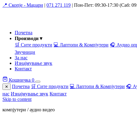
📍 Скопје - Маџари
|
071 271 119
|
Пон-Пет: 09:30-17:30 (Саб: 09:
Почетна
Производи ▾
🛒 Сите продукти
💻 Лаптопи & Компјутери
🎧 Аудио оп
Звучници
За нас
Изнајмување звук
Контакт
Кошничка
0
Почетна
🛒 Сите продукти
💻 Лаптопи & Компјутери
🎧 А
✕
нас
Изнајмување звук
Контакт
Skip to content
компјутери / аудио видео