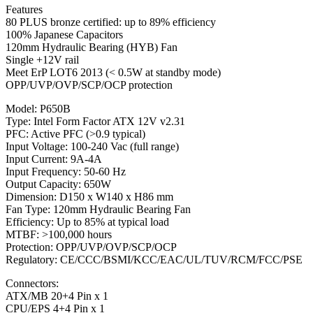
Features
80 PLUS bronze certified: up to 89% efficiency
100% Japanese Capacitors
120mm Hydraulic Bearing (HYB) Fan
Single +12V rail
Meet ErP LOT6 2013 (< 0.5W at standby mode)
OPP/UVP/OVP/SCP/OCP protection
Model: P650B
Type: Intel Form Factor ATX 12V v2.31
PFC: Active PFC (>0.9 typical)
Input Voltage: 100-240 Vac (full range)
Input Current: 9A-4A
Input Frequency: 50-60 Hz
Output Capacity: 650W
Dimension: D150 x W140 x H86 mm
Fan Type: 120mm Hydraulic Bearing Fan
Efficiency: Up to 85% at typical load
MTBF: >100,000 hours
Protection: OPP/UVP/OVP/SCP/OCP
Regulatory: CE/CCC/BSMI/KCC/EAC/UL/TUV/RCM/FCC/PSE
Connectors:
ATX/MB 20+4 Pin x 1
CPU/EPS 4+4 Pin x 1