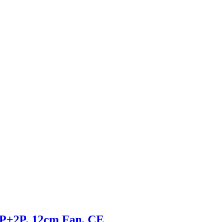
P+2P, 12cm Fan, CE