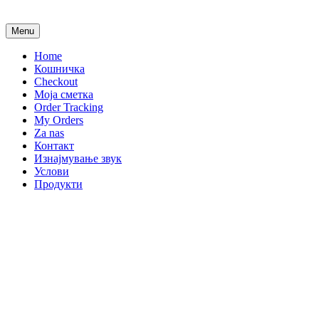
Menu
Home
Кошничка
Checkout
Моја сметка
Order Tracking
My Orders
Za nas
Контакт
Изнајмување звук
Услови
Продукти