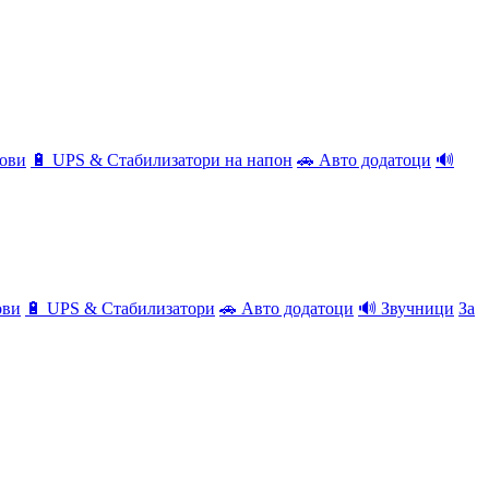
ови
🔋 UPS & Стабилизатори на напон
🚗 Авто додатоци
🔊
ови
🔋 UPS & Стабилизатори
🚗 Авто додатоци
🔊 Звучници
За