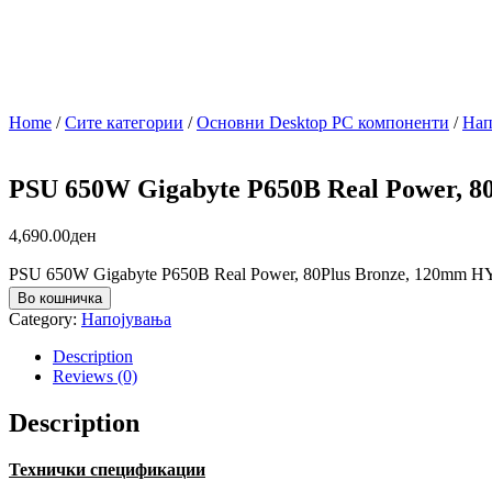
Home
/
Сите категории
/
Основни Desktop PC компоненти
/
Нап
PSU 650W Gigabyte P650B Real Power, 8
4,690.00
ден
PSU 650W Gigabyte P650B Real Power, 80Plus Bronze, 120mm HY
Во кошничка
Category:
Напојувања
Description
Reviews (0)
Description
Технички спецификации