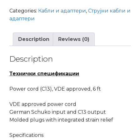
C13
VDE
Categories:
Кабли и адаптери
,
Струјни кабли и
Approved
адаптери
Gembird
quantity
Description
Reviews (0)
Description
Технички спецификации
Power cord (C13), VDE approved, 6 ft
VDE approved power cord
German Schuko input and C13 output
Molded plugs with integrated strain relief
Specifications