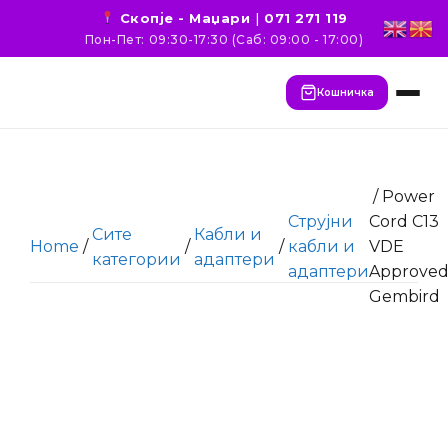
Скопје - Маџари
|
071 271 119
Пон-Пет: 09:30-17:30 (Саб: 09:00 - 17:00)
Кошничка
/ Power
Струјни
Cord C13
Сите
Кабли и
Home
/
/
/
кабли и
VDE
категории
адаптери
адаптери
Approve
Gembird