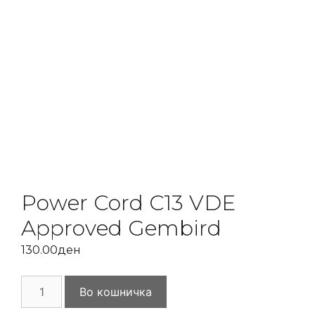
Power Cord C13 VDE
Approved Gembird
130.00
ден
Power
Во кошничка
Cord