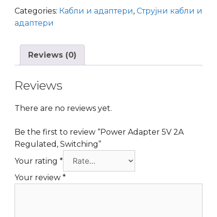
2A
Categories:
Кабли и адаптери
,
Струјни кабли и
Regulated,
адаптери
Switching
quantity
Reviews (0)
Reviews
There are no reviews yet.
Be the first to review “Power Adapter 5V 2A
Regulated, Switching”
Your rating
*
Your review
*