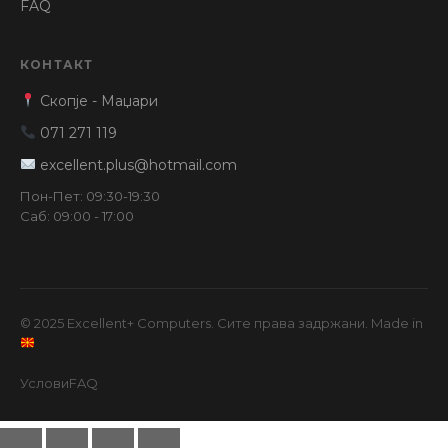
FAQ
КОНТАКТ
Скопје - Маџари
071 271 119
excellent.plus@hotmail.com
Пон-Пет: 09:30-19:30
Саб: 09:00 - 17:00
© 2025 Excellent+ Computers. Сите права задржани. Made in
Услови
FAQ