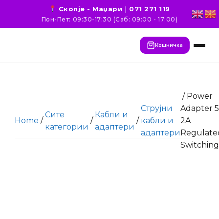
Скопје - Маџари
|
071 271 119
Пон-Пет: 09:30-17:30 (Саб: 09:00 - 17:00)
Кошничка
/ Power
Струјни
Adapter 
Сите
Кабли и
Home
/
/
/
кабли и
2A
категории
адаптери
адаптери
Regulate
Switching