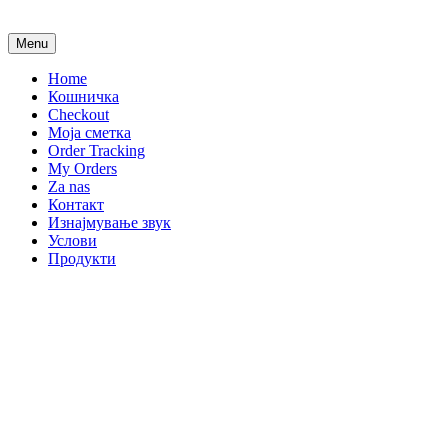
Menu
Home
Кошничка
Checkout
Моја сметка
Order Tracking
My Orders
Za nas
Контакт
Изнајмување звук
Услови
Продукти