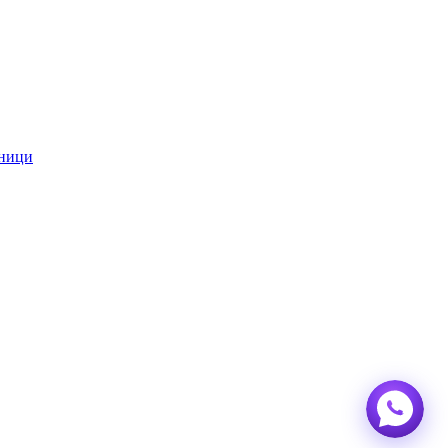
звучна опрема.
ници