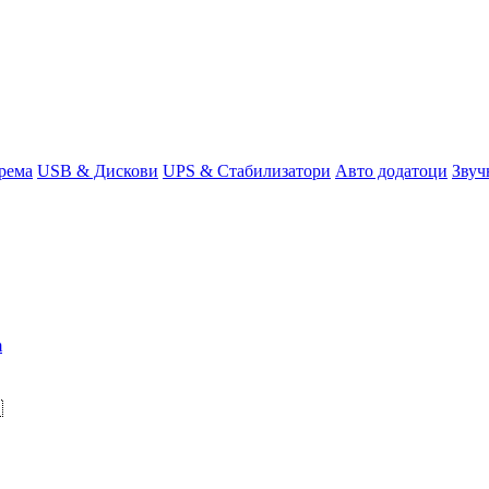
едонија веќе 20+ години. Компјутери, сервис и изнајмување на 
рема
USB & Дискови
UPS & Стабилизатори
Авто додатоци
Звуч
m
Пон-Пет: 09:30-19:30
