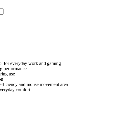
rol for everyday work and gaming
ng performance
ring use
on
 efficiency and mouse movement area
everyday comfort