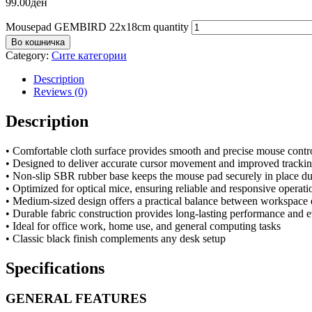
99.00
ден
Mousepad GEMBIRD 22x18cm quantity
Во кошничка
Category:
Сите категории
Description
Reviews (0)
Description
• Comfortable cloth surface provides smooth and precise mouse cont
• Designed to deliver accurate cursor movement and improved tracki
• Non-slip SBR rubber base keeps the mouse pad securely in place du
• Optimized for optical mice, ensuring reliable and responsive operati
• Medium-sized design offers a practical balance between workspace
• Durable fabric construction provides long-lasting performance and 
• Ideal for office work, home use, and general computing tasks
• Classic black finish complements any desk setup
Specifications
GENERAL FEATURES