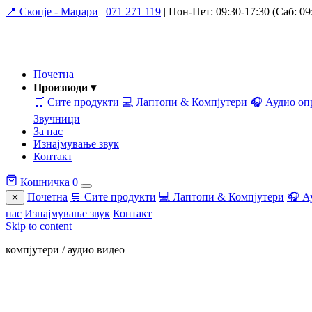
📍 Скопје - Маџари
|
071 271 119
|
Пон-Пет: 09:30-17:30 (Саб: 09:
Почетна
Производи ▾
🛒 Сите продукти
💻 Лаптопи & Компјутери
🎧 Аудио оп
Звучници
За нас
Изнајмување звук
Контакт
Кошничка
0
Почетна
🛒 Сите продукти
💻 Лаптопи & Компјутери
🎧 А
✕
нас
Изнајмување звук
Контакт
Skip to content
компјутери / аудио видео