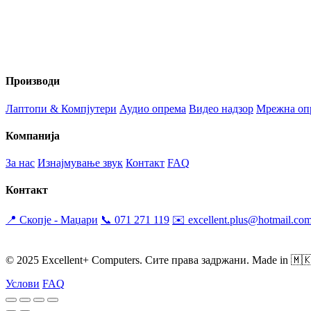
Вашиот доверлив партнер за технологија и аудио опрема во Мак
Производи
Лаптопи & Компјутери
Аудио опрема
Видео надзор
Мрежна оп
Компанија
За нас
Изнајмување звук
Контакт
FAQ
Контакт
📍 Скопје - Маџари
📞 071 271 119
✉️ excellent.plus@hotmail.co
Саб: 09:00 - 17:00
© 2025 Excellent+ Computers. Сите права задржани. Made in 🇲
Услови
FAQ