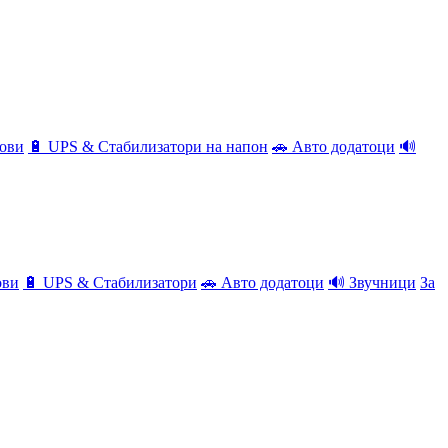
ови
🔋 UPS & Стабилизатори на напон
🚗 Авто додатоци
🔊
ови
🔋 UPS & Стабилизатори
🚗 Авто додатоци
🔊 Звучници
За