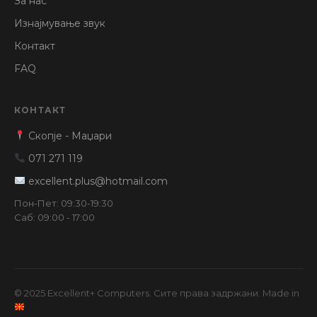
За нас
Изнајмување звук
Контакт
FAQ
КОНТАКТ
Скопје - Маџари
071 271 119
excellent.plus@hotmail.com
Пон-Пет: 09:30-19:30
Саб: 09:00 - 17:00
© 2025 Excellent+ Computers. Сите права задржани. Made in