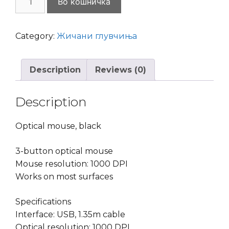
Во кошничка
Gembird
MUS-
3B-
Category:
Жичани глувчиња
02
Optical
Description
Reviews (0)
Black
1000DPI
USB
Description
quantity
Optical mouse, black
3-button optical mouse
Mouse resolution: 1000 DPI
Works on most surfaces
Specifications
Interface: USB, 1.35m cable
Optical resolution: 1000 DPI