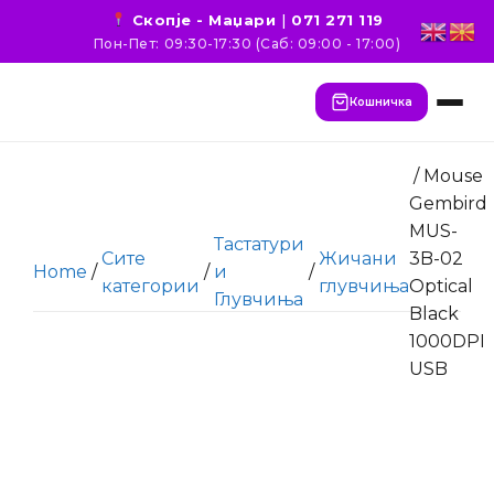
Скопје - Маџари
|
071 271 119
Пон-Пет: 09:30-17:30 (Саб: 09:00 - 17:00)
Кошничка
/ Mouse
Gembird
MUS-
Тастатури
Сите
Жичани
3B-02
Home
/
/
и
/
категории
глувчиња
Optical
Глувчиња
Black
1000DPI
USB