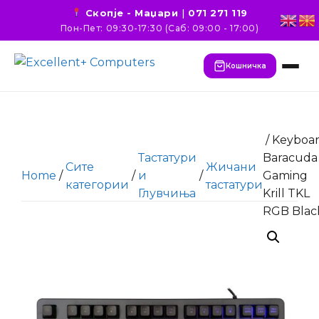
Скопје - Маџари
|
071 271 119
Пон-Пет: 09:30-17:30 (Саб: 09:00 - 17:00)
Кошничка
/ Keyboa
Тастатури
Baracuda
Сите
Жичани
Home
/
/
и
/
Gaming
категории
тастатури
Глувчиња
Krill TKL
RGB Blac