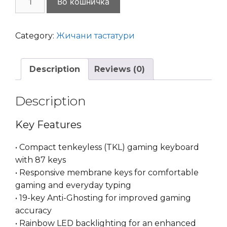
Во кошничка
Baracuda
Gaming
Krill
Category:
Жичани тастатури
TKL
RGB
Description
Reviews (0)
Black
quantity
Description
Key Features
• Compact tenkeyless (TKL) gaming keyboard
with 87 keys
• Responsive membrane keys for comfortable
gaming and everyday typing
• 19-key Anti-Ghosting for improved gaming
accuracy
• Rainbow LED backlighting for an enhanced