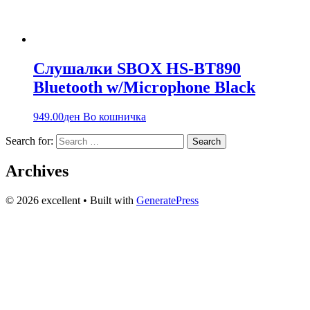
Слушалки SBOX HS-BT890
Bluetooth w/Microphone Black
949.00
ден
Во кошничка
Search for:
Archives
© 2026 excellent
• Built with
GeneratePress
Вашиот доверлив партнер за технологија и аудио опрема во
Македонија веќе 20+ години. Компјутери, сервис и
изнајмување на звучна опрема.