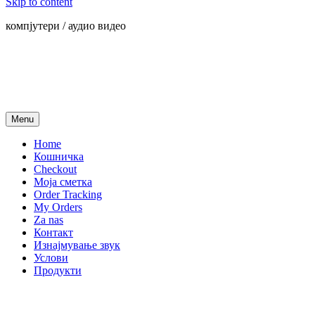
Skip to content
компјутери / аудио видео
Menu
Home
Кошничка
Checkout
Моја сметка
Order Tracking
My Orders
Za nas
Контакт
Изнајмување звук
Услови
Продукти