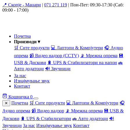
📍 Скопје - Маџари
|
071 271 119
|
Пон-Пет: 09:30-17:30 (Саб:
09:00 - 17:00)
Почетна
Производи ▾
🛒 Сите продукти
💻 Лаптопи & Компјутери
🎧 Аудио
опрема
📹 Видео надзор (CCTV)
📡 Мрежна опрема
💾
USB & Дискови
🔋 UPS & Стабилизатори на напон
🚗
Авто додатоци
🔊 Звучници
За нас
Изнајмување звук
Контакт
Кошничка
0
Почетна
🛒 Сите продукти
💻 Лаптопи & Компјутери
🎧
✕
Аудио опрема
📹 Видео надзор
📡 Мрежна опрема
💾 USB &
Дискови
🔋 UPS & Стабилизатори
🚗 Авто додатоци
🔊
Звучници
За нас
Изнајмување звук
Контакт