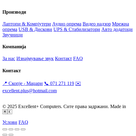
Производи
Лаптопи & Компјутери
Аудио опрема
Видео надзор
Мрежна
опрема
USB & Дискови
UPS & Стабилизатори
Авто додатоци
Звучници
Компанија
За нас
Изнајмување звук
Контакт
FAQ
Контакт
📍 Скопје - Маџари
📞 071 271 119
✉️
excellent.plus@hotmail.com
Пон-Пет: 09:30-19:30
Саб: 09:00 - 17:00
© 2025 Excellent+ Computers. Сите права задржани. Made in
🇲🇰
Услови
FAQ