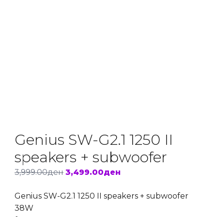
Genius SW-G2.1 1250 II
speakers + subwoofer
Original
Current
3,999.00
ден
3,499.00
ден
price
price
Genius SW-G2.1 1250 II speakers + subwoofer
was:
is:
38W
3,999.00ден.
3,499.00ден.