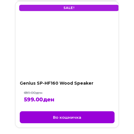
SALE!
Genius SP-HF160 Wood Speaker
689.00
ден
Original
Current
599.00
ден
price
price
was:
is:
Во кошничка
689.00ден.
599.00ден.