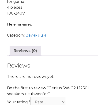
for game
4 pieces
100-240V
Не е на лагер
Category:
Звучници
Reviews (0)
Reviews
There are no reviews yet.
Be the first to review “Genius SW-G2.1 1250 II
speakers + subwoofer”
Your rating
*