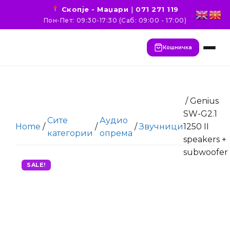
Скопје - Маџари
|
071 271 119
Пон-Пет: 09:30-17:30 (Саб: 09:00 - 17:00)
Кошничка
/ Genius
SW-G2.1
Сите
Аудио
Home
/
/
/
Звучници
1250 II
категории
опрема
speakers +
subwoofer
SALE!