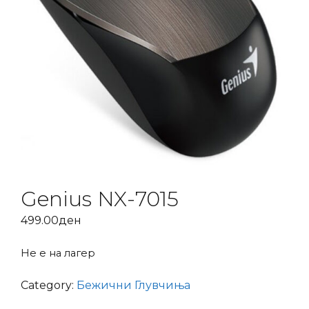
Genius NX-7015
499.00
ден
Не е на лагер
Category:
Бежични Глувчиња