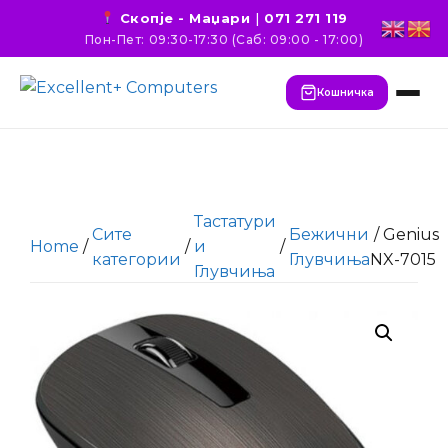
Скопје - Маџари
|
071 271 119
Пон-Пет: 09:30-17:30 (Саб: 09:00 - 17:00)
Кошничка
Тастатури
Сите
Бежични
/ Genius
Home
/
/
и
/
категории
Глувчиња
NX-7015
Глувчиња