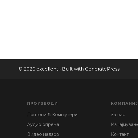
© 2026 excellent
• Built with
GeneratePress
ПРОИЗВОДИ
КОМПАНИ
Лаптопи & Компјутери
За нас
Аудио опрема
Изнајмувањ
Видео надзор
Контакт