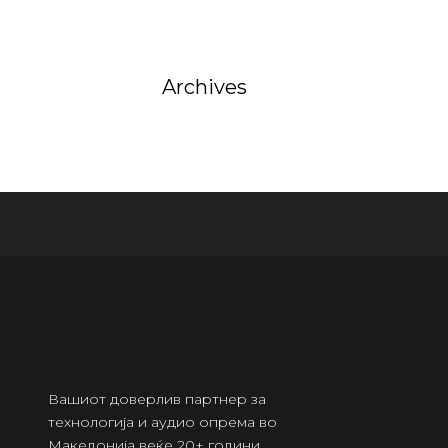
Archives
Вашиот доверлив партнер за
технологија и аудио опрема во
Македонија веќе 20+ години.