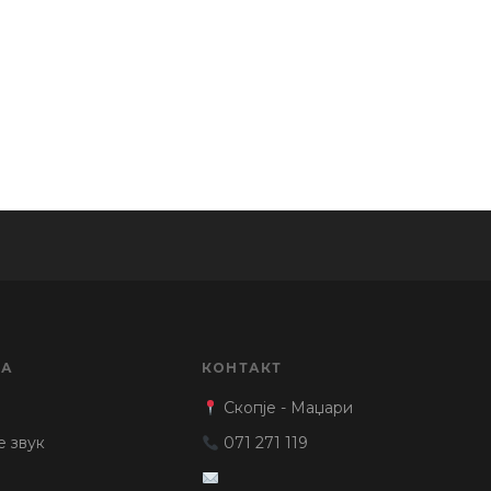
ЈА
КОНТАКТ
Скопје - Маџари
е звук
071 271 119