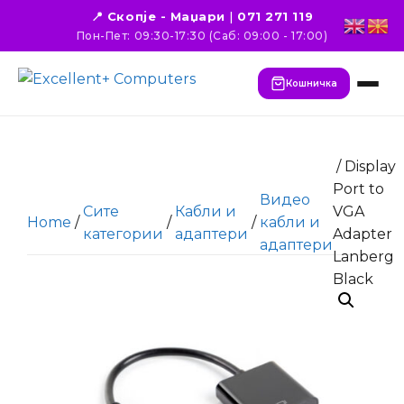
📍 Скопје - Маџари
|
071 271 119
Пон-Пет: 09:30-17:30 (Саб: 09:00 - 17:00)
Кошничка
/ Display
Port to
Видео
Сите
Кабли и
VGA
Home
/
/
/
кабли и
категории
адаптери
Adapter
адаптери
Lanberg
Black