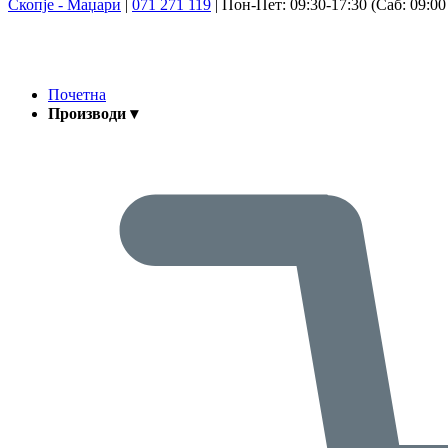
Скопје - Маџари
|
071 271 119
|
Пон-Пет: 09:30-17:30 (Саб: 09:00 
Почетна
Производи ▾