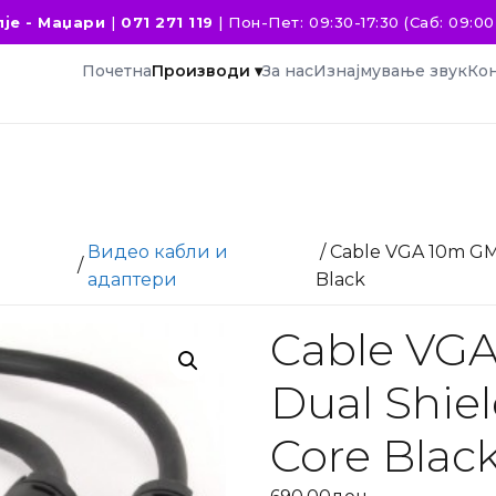
је - Маџари
|
071 271 119
|
Пон-Пет: 09:30-17:30 (Саб: 09:00 
Почетна
Производи ▾
За нас
Изнајмување звук
Кон
Видео кабли и
/ Cable VGA 10m GM
/
адаптери
Black
Cable VG
Dual Shiel
Core Blac