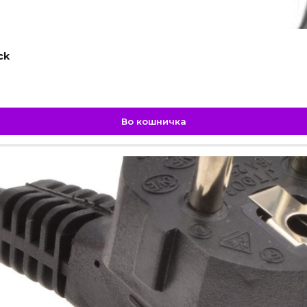
ck
Во кошничка