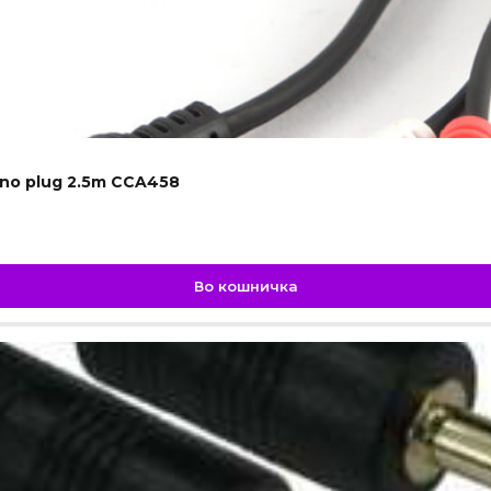
ono plug 2.5m CCA458
Во кошничка