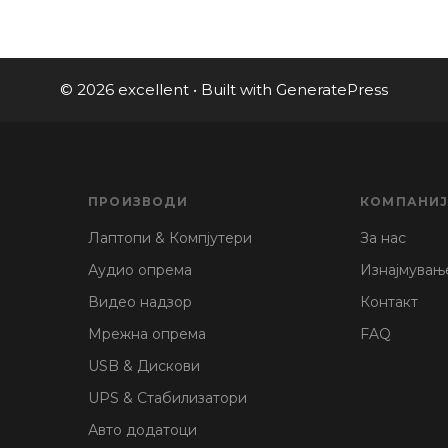
© 2026 excellent
• Built with
GeneratePress
ПРОИЗВОДИ
КОМПАНИ
Лаптопи & Компјутери
За нас
Аудио опрема
Изнајмувањ
Видео надзор
Контакт
Мрежна опрема
FAQ
USB & Дискови
UPS & Стабилизатори
Авто додатоци