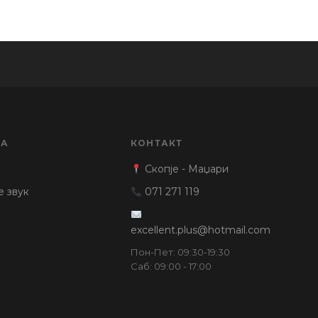
ЈА
КОНТАКТ
Скопје - Маџари
е звук
071 271 119
excellent.plus@hotmail.com
Пон-Пет: 09:30-19:30
Саб: 09:00 - 17:00