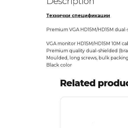
Description
Технички спецификации
Premium VGA HD15M/HD15M dual-shie
VGA monitor HD15M/HD15M 10M ca
Premium quality dual-shielded (braid
Moulded, long screws, bulk packin
Black color
Related produ