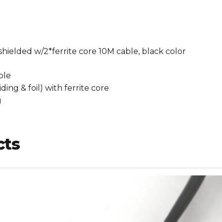
lded w/2*ferrite core 10M cable, black color
ble
ing & foil) with ferrite core
g
cts