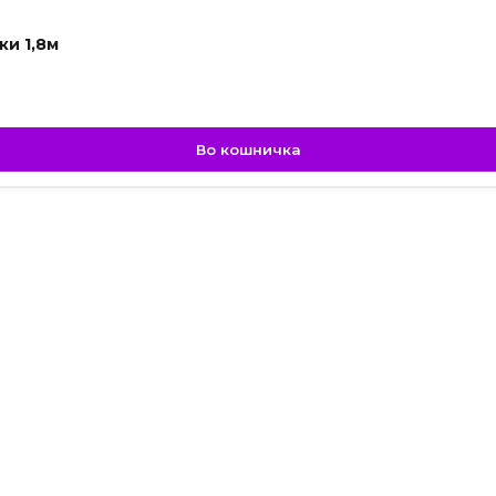
ки 1,8м
Во кошничка