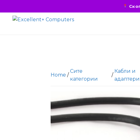
Скоп
Сите
Кабли и
Home
/
/
категории
адаптери