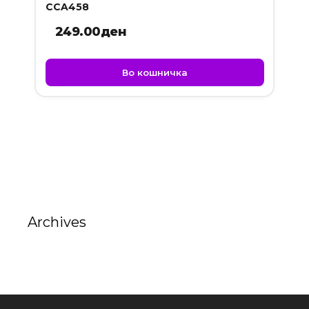
CCA458
249.00
ден
Во кошничка
Archives