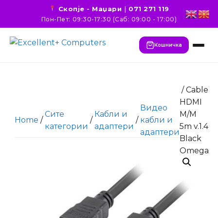
Скопје - Маџари
|
071 271 119
Пон-Пет: 09:30-17:30 (Саб: 09:00 - 17:00)
Кошничка
/ Cable
HDMI
Видео
Сите
Кабли и
M/M
Home
/
/
/
кабли и
категории
адаптери
5m v.1.4
адаптери
Black
Omega