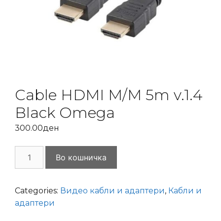
Cable HDMI M/M 5m v.1.4
Black Omega
300.00
ден
Cable
Во кошничка
HDMI
M/M
5m
Categories:
Видео кабли и адаптери
,
Кабли и
v.1.4
адаптери
Black