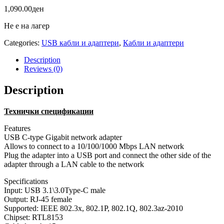
1,090.00
ден
Не е на лагер
Categories:
USB кабли и адаптери
,
Кабли и адаптери
Description
Reviews (0)
Description
Технички спецификации
Features
USB C-type Gigabit network adapter
Allows to connect to a 10/100/1000 Mbps LAN network
Plug the adapter into a USB port and connect the other side of the
adapter through a LAN cable to the network
Specifications
Input: USB 3.1\3.0Type-C male
Output: RJ-45 female
Supported: IEEE 802.3x, 802.1P, 802.1Q, 802.3az-2010
Chipset: RTL8153