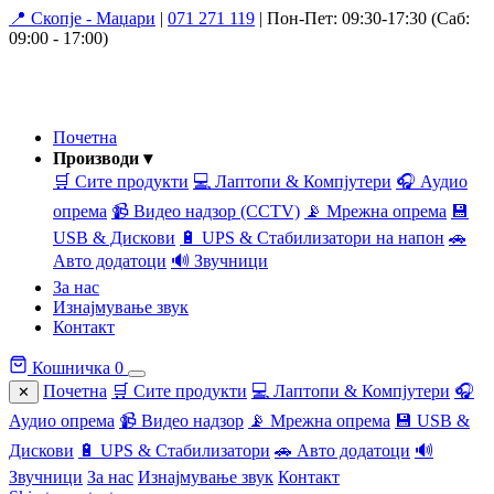
📍 Скопје - Маџари
|
071 271 119
|
Пон-Пет: 09:30-17:30 (Саб:
09:00 - 17:00)
Почетна
Производи ▾
🛒 Сите продукти
💻 Лаптопи & Компјутери
🎧 Аудио
опрема
📹 Видео надзор (CCTV)
📡 Мрежна опрема
💾
USB & Дискови
🔋 UPS & Стабилизатори на напон
🚗
Авто додатоци
🔊 Звучници
За нас
Изнајмување звук
Контакт
Кошничка
0
Почетна
🛒 Сите продукти
💻 Лаптопи & Компјутери
🎧
✕
Аудио опрема
📹 Видео надзор
📡 Мрежна опрема
💾 USB &
Дискови
🔋 UPS & Стабилизатори
🚗 Авто додатоци
🔊
Звучници
За нас
Изнајмување звук
Контакт