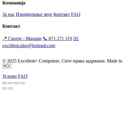
Компанија
За нас
Изнајмување звук
Контакт
FAQ
Контакт
📍 Скопје - Маџари
📞 071 271 119
✉️
excellent.plus@hotmail.com
Пон-Пет: 09:30-19:30
Саб: 09:00 - 17:00
© 2025 Excellent+ Computers. Сите права задржани. Made in
🇲🇰
Услови
FAQ