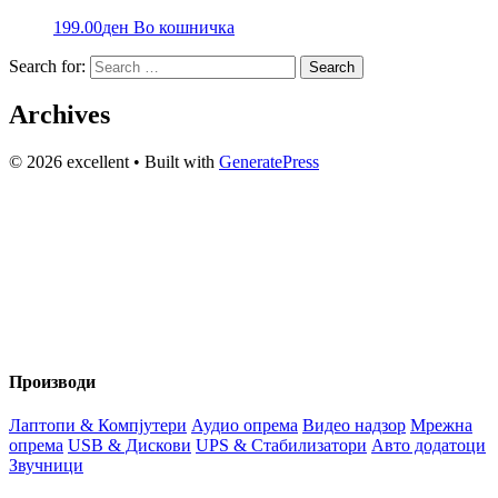
199.00
ден
Во кошничка
Search for:
Archives
© 2026 excellent
• Built with
GeneratePress
Вашиот доверлив партнер за технологија и аудио опрема во
Македонија веќе 20+ години. Компјутери, сервис и
изнајмување на звучна опрема.
Производи
Лаптопи & Компјутери
Аудио опрема
Видео надзор
Мрежна
опрема
USB & Дискови
UPS & Стабилизатори
Авто додатоци
Звучници