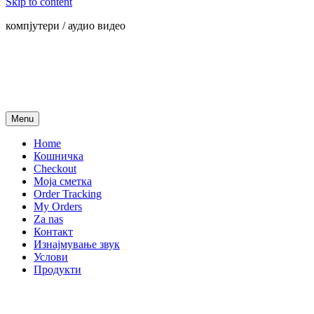
Skip to content
компјутери / аудио видео
Menu
Home
Кошничка
Checkout
Моја сметка
Order Tracking
My Orders
Za nas
Контакт
Изнајмување звук
Услови
Продукти