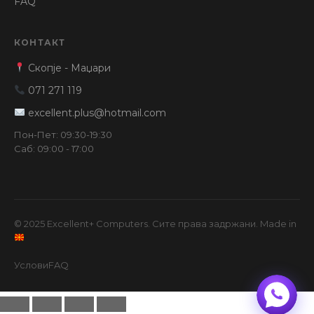
FAQ
КОНТАКТ
Скопје - Маџари
071 271 119
excellent.plus@hotmail.com
Пон-Пет: 09:30-19:30
Саб: 09:00 - 17:00
© 2025 Excellent+ Computers. Сите права задржани. Made in
Услови
FAQ