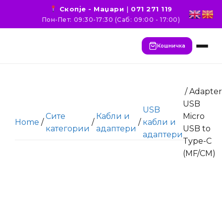
Скопје - Маџари
|
071 271 119
Пон-Пет: 09:30-17:30 (Саб: 09:00 - 17:00)
Кошничка
/ Adapter
USB
USB
Сите
Кабли и
Micro
Home
/
/
/
кабли и
категории
адаптери
USB to
адаптери
Type-C
(MF/CM)