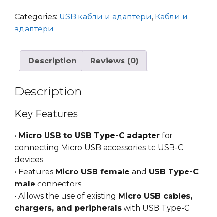
Micro
USB
Categories:
USB кабли и адаптери
,
Кабли и
to
адаптери
Type-
C
Description
Reviews (0)
(MF/CM)
quantity
Description
Key Features
•
Micro USB to USB Type-C adapter
for
connecting Micro USB accessories to USB-C
devices
• Features
Micro USB female
and
USB Type-C
male
connectors
• Allows the use of existing
Micro USB cables,
chargers, and peripherals
with USB Type-C