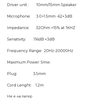
Driver unit : 10mm/15mm Speaker
was:
is:
189.00ден.
99.00ден.
Microphone: 3.0×1.5mm -62+3dB
Impedance: 32Ohm +15% at 1KHZ
Sensitivity: 116dB +3dB
Frequency Range: 20Hz-20000Hz
Maximum Power: 5mw
Plug: 3.5mm
Cord Lenght: 1.2m
Не е на лагер