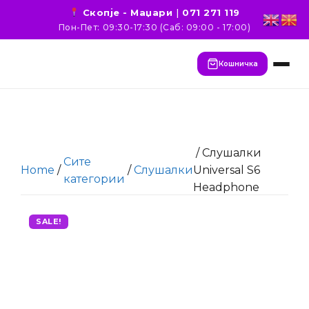
Скопје - Маџари
|
071 271 119
Пон-Пет: 09:30-17:30 (Саб: 09:00 - 17:00)
Кошничка
/ Слушалки
Сите
Home
/
/
Слушалки
Universal S6
категории
Headphone
SALE!