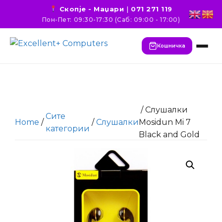
Скопје - Маџари
|
071 271 119
Пон-Пет: 09:30-17:30 (Саб: 09:00 - 17:00)
Кошничка
/ Слушалки
Сите
Home
/
/
Слушалки
Mosidun Mi 7
категории
Black and Gold