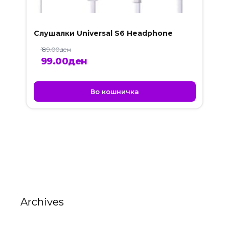
Слушалки Universal S6 Headphone
189.00
ден
Original
Current
99.00
ден
price
price
was:
is:
Во кошничка
189.00ден.
99.00ден.
Archives