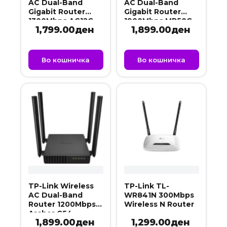
AC Dual-Band
AC Dual-Band
Gigabit Router
Gigabit Router
1300Mbps AC12G
1900Mbps MR50G
1,799.00
ден
1,899.00
ден
Во кошничка
Во кошничка
TP-Link Wireless
TP-Link TL-
AC Dual-Band
WR841N 300Mbps
Router 1200Mbps
Wireless N Router
Archer C54
1,899.00
ден
1,299.00
ден