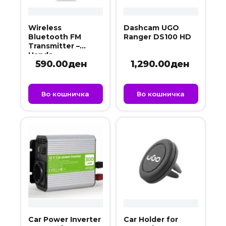
Wireless
Dashcam UGO
Bluetooth FM
Ranger DS100 HD
Transmitter –
Hands
590.00
ден
1,290.00
ден
Free/Charger
w/LCD Display &
Remote BC302E
Во кошничка
Во кошничка
Car Power Inverter
Car Holder for