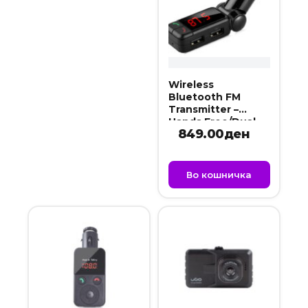
Wireless
Bluetooth FM
Transmitter –
Hands Free/Dual
849.00
ден
Charger w/LCD
Display BC303
Во кошничка