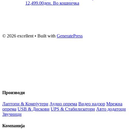
12,499.00ден.
Во кошничка
© 2026 excellent
• Built with
GeneratePress
Вашиот доверлив партнер за технологија и аудио опрема во
Македонија веќе 20+ години. Компјутери, сервис и
изнајмување на звучна опрема.
Производи
Лаптопи & Компјутери
Аудио опрема
Видео надзор
Мрежна
опрема
USB & Дискови
UPS & Стабилизатори
Авто додатоци
Звучници
Компанија