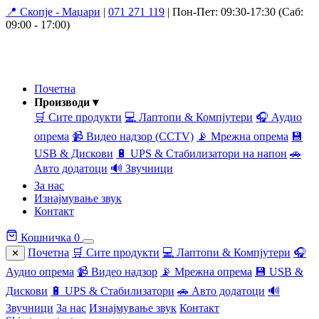
📍 Скопје - Маџари
|
071 271 119
|
Пон-Пет: 09:30-17:30 (Саб:
09:00 - 17:00)
Почетна
Производи ▾
🛒 Сите продукти
💻 Лаптопи & Компјутери
🎧 Аудио
опрема
📹 Видео надзор (CCTV)
📡 Мрежна опрема
💾
USB & Дискови
🔋 UPS & Стабилизатори на напон
🚗
Авто додатоци
🔊 Звучници
За нас
Изнајмување звук
Контакт
Кошничка
0
Почетна
🛒 Сите продукти
💻 Лаптопи & Компјутери
🎧
✕
Аудио опрема
📹 Видео надзор
📡 Мрежна опрема
💾 USB &
Дискови
🔋 UPS & Стабилизатори
🚗 Авто додатоци
🔊
Звучници
За нас
Изнајмување звук
Контакт