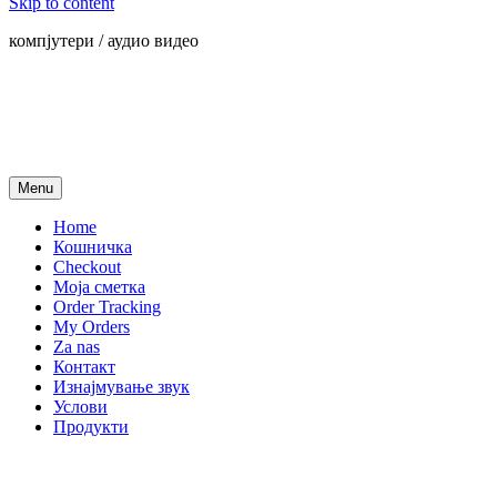
Skip to content
компјутери / аудио видео
Menu
Home
Кошничка
Checkout
Моја сметка
Order Tracking
My Orders
Za nas
Контакт
Изнајмување звук
Услови
Продукти