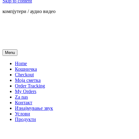
Skip to content
компјутери / аудио видео
Menu
Home
Кошничка
Checkout
Моја сметка
Order Tracking
My Orders
Za nas
Контакт
Изнајмување звук
Услови
Продукти