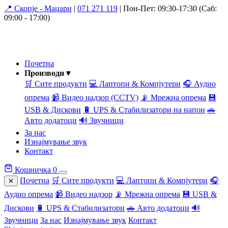
📍 Скопје - Маџари
|
071 271 119
|
Пон-Пет: 09:30-17:30 (Саб:
09:00 - 17:00)
Почетна
Производи ▾
🛒 Сите продукти
💻 Лаптопи & Компјутери
🎧 Аудио
опрема
📹 Видео надзор (CCTV)
📡 Мрежна опрема
💾
USB & Дискови
🔋 UPS & Стабилизатори на напон
🚗
Авто додатоци
🔊 Звучници
За нас
Изнајмување звук
Контакт
Кошничка
0
Почетна
🛒 Сите продукти
💻 Лаптопи & Компјутери
🎧
✕
Аудио опрема
📹 Видео надзор
📡 Мрежна опрема
💾 USB &
Дискови
🔋 UPS & Стабилизатори
🚗 Авто додатоци
🔊
Звучници
За нас
Изнајмување звук
Контакт