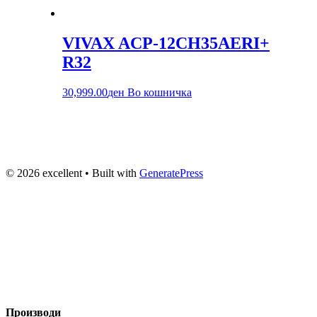
VIVAX ACP-12CH35AERI+
R32
30,999.00
ден
Во кошничка
© 2026 excellent
• Built with
GeneratePress
Вашиот доверлив партнер за технологија и аудио опрема во
Македонија веќе 20+ години. Компјутери, сервис и
изнајмување на звучна опрема.
Производи